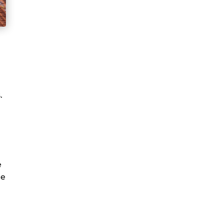
.
e
de