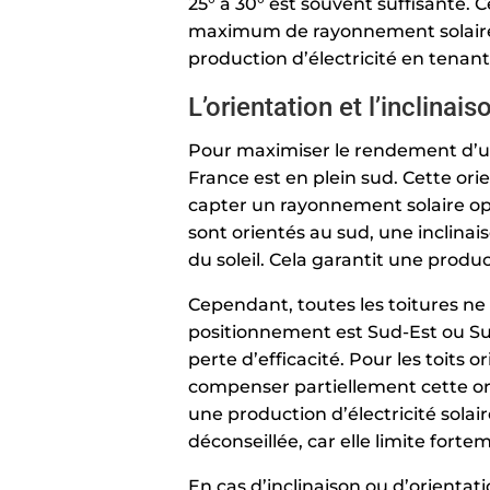
25° à 30° est souvent suffisante
maximum de rayonnement solaire to
production d’électricité en tenan
L’orientation et l’inclinai
Pour maximiser le rendement d’une
France est en plein sud. Cette o
capter un rayonnement solaire op
sont orientés au sud, une inclinai
du soleil. Cela garantit une product
Cependant, toutes les toitures ne 
positionnement est Sud-Est ou Sud
perte d’efficacité. Pour les toits o
compenser partiellement cette or
une production d’électricité solai
déconseillée, car elle limite fort
En cas d’inclinaison ou d’orientat