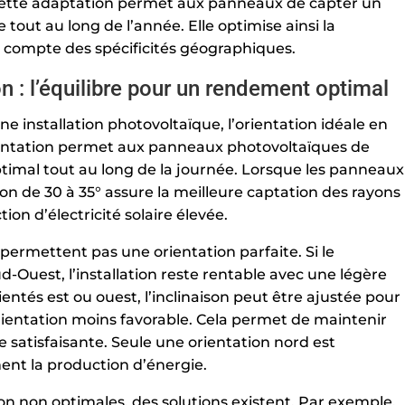
. Cette adaptation permet aux panneaux de capter un
ut au long de l’année. Elle optimise ainsi la
t compte des spécificités géographiques.
son : l’équilibre pour un rendement optimal
 installation photovoltaïque, l’orientation idéale en
rientation permet aux panneaux photovoltaïques de
timal tout au long de la journée. Lorsque les panneaux
son de 30 à 35° assure la meilleure captation des rayons
ion d’électricité solaire élevée.
permettent pas une orientation parfaite. Si le
-Ouest, l’installation reste rentable avec une légère
rientés est ou ouest, l’inclinaison peut être ajustée pour
ientation moins favorable. Cela permet de maintenir
re satisfaisante. Seule une orientation nord est
ement la production d’énergie.
ion non optimales, des solutions existent. Par exemple,