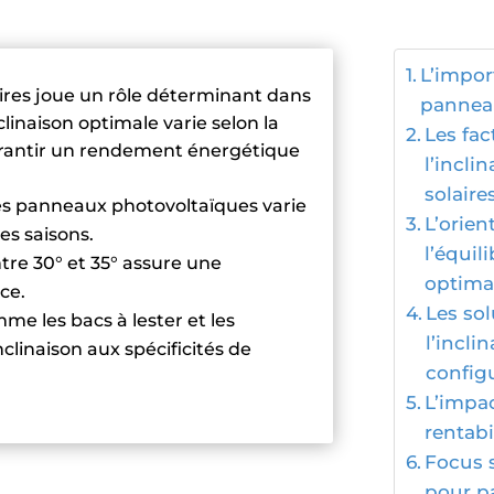
L’impor
aires joue un rôle déterminant dans
panneau
linaison optimale varie selon la
Les fac
garantir un rendement énergétique
l’incli
solaire
les panneaux photovoltaïques varie
L’orien
es saisons.
l’équi
tre 30° et 35° assure une
optima
ce.
Les so
me les bacs à lester et les
l’incli
nclinaison aux spécificités de
configu
L’impac
rentabi
Focus s
pour p